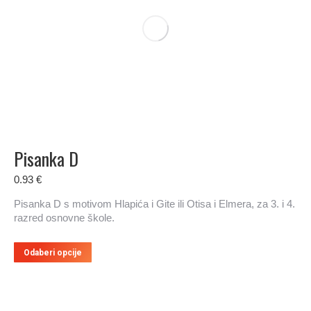
Pisanka D
0.93
€
Pisanka D s motivom Hlapića i Gite ili Otisa i Elmera, za 3. i 4.
razred osnovne škole.
Ovaj
Odaberi opcije
proizvod
ima
više
varijanti.