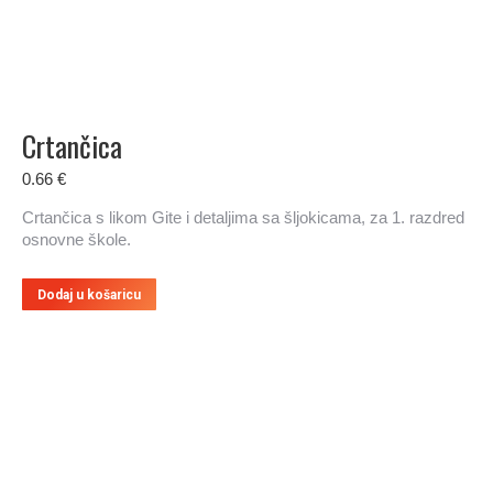
Crtančica
0.66
€
Crtančica s likom Gite i detaljima sa šljokicama, za 1. razdred
osnovne škole.
Dodaj u košaricu