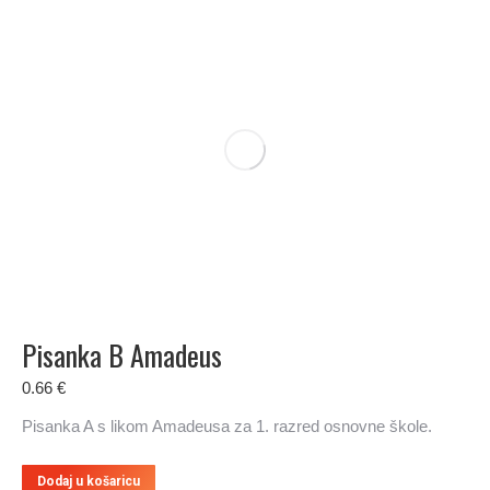
Opcije
se
mogu
odabrati
na
stranici
proizvoda
Pisanka B Amadeus
0.66
€
Pisanka A s likom Amadeusa za 1. razred osnovne škole.
Dodaj u košaricu