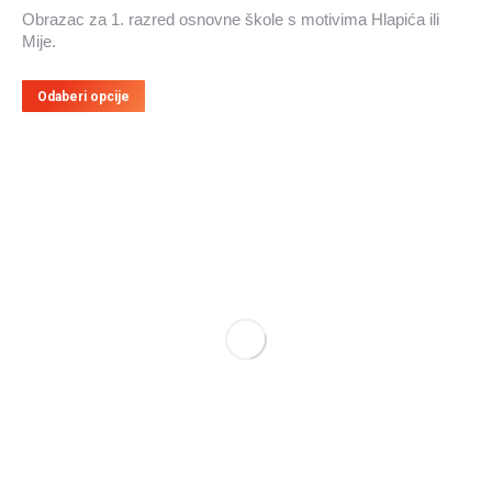
Obrazac za 1. razred osnovne škole s motivima Hlapića ili
Mije.
Ovaj
Odaberi opcije
proizvod
ima
više
varijanti.
Opcije
se
mogu
odabrati
na
stranici
proizvoda