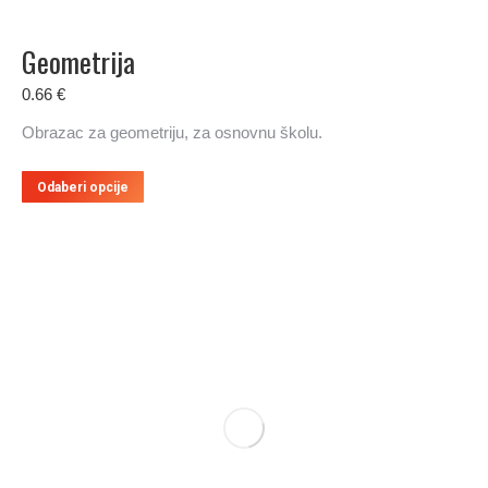
Geometrija
0.66
€
Obrazac za geometriju, za osnovnu školu.
Ovaj
Odaberi opcije
proizvod
ima
više
varijanti.
Opcije
se
mogu
odabrati
na
stranici
proizvoda