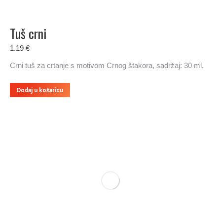
Tuš crni
1.19
€
Crni tuš za crtanje s motivom Crnog štakora, sadržaj: 30 ml.
Dodaj u košaricu