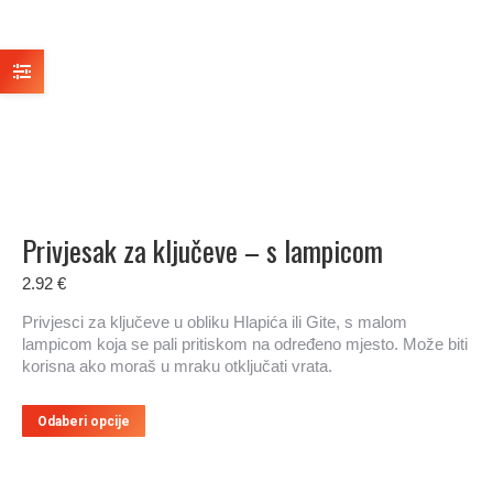
se
mogu
odabrati
na
stranici
proizvoda
Privjesak za ključeve – s lampicom
2.92
€
Privjesci za ključeve u obliku Hlapića ili Gite, s malom
lampicom koja se pali pritiskom na određeno mjesto. Može biti
korisna ako moraš u mraku otključati vrata.
Ovaj
Odaberi opcije
proizvod
ima
više