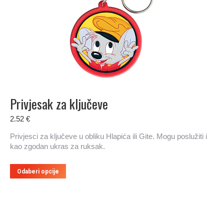
mogu
odabrati
na
stranici
proizvoda
Privjesak za ključeve
2.52
€
Privjesci za ključeve u obliku Hlapića ili Gite. Mogu poslužiti i
kao zgodan ukras za ruksak.
Ovaj
Odaberi opcije
proizvod
ima
više
varijanti.
Opcije