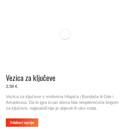
varijanti.
Opcije
se
mogu
odabrati
na
stranici
proizvoda
Vezica za ključeve
3.98
€
Vezica za ključeve s motivima Hlapića i Bundaša ili Gite i
Amadeusa. Da bi igra izvan doma bila neopterećena brigom
za ključeve, najpraktičnije je objesiti ih oko vrata.
Ovaj
Odaberi opcije
proizvod