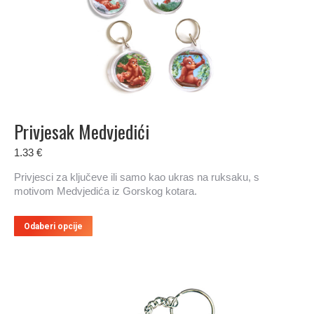
Privjesak Medvjedići
1.33
€
Privjesci za ključeve ili samo kao ukras na ruksaku, s
motivom Medvjedića iz Gorskog kotara.
Ovaj
Odaberi opcije
proizvod
ima
više
varijanti.
Opcije
se