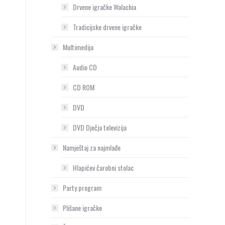
Drvene igračke Walachia
Tradicijske drvene igračke
Multimedija
Audio CD
CD ROM
DVD
DVD Dječja televizija
Namještaj za najmlađe
Hlapićev čarobni stolac
Party program
Plišane igračke