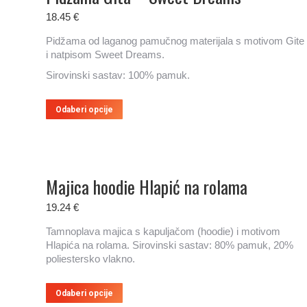
Opcije
se
18.45
€
mogu
Pidžama od laganog pamučnog materijala s motivom Gite
odabrati
i natpisom Sweet Dreams.
na
stranici
Sirovinski sastav: 100% pamuk.
proizvoda
Ovaj
Odaberi opcije
proizvod
ima
više
varijanti.
Opcije
Majica hoodie Hlapić na rolama
se
mogu
19.24
€
odabrati
na
Tamnoplava majica s kapuljačom (hoodie) i motivom
stranici
Hlapića na rolama. Sirovinski sastav: 80% pamuk, 20%
proizvoda
poliestersko vlakno.
Ovaj
Odaberi opcije
proizvod