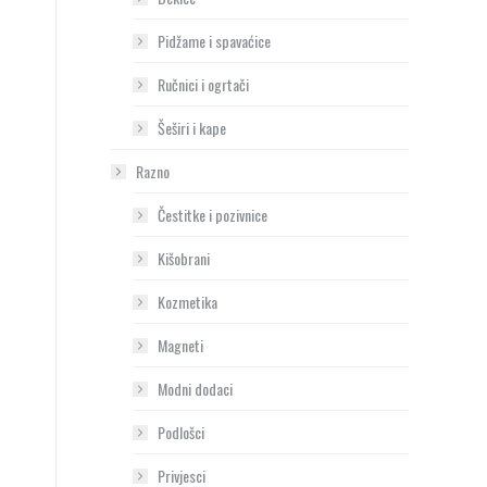
Pidžame i spavaćice
Ručnici i ogrtači
Šeširi i kape
Razno
Čestitke i pozivnice
Kišobrani
Kozmetika
Magneti
Modni dodaci
Podlošci
Privjesci