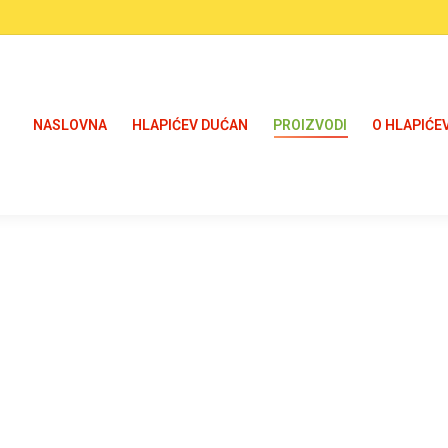
NASLOVNA
HLAPIĆEV DUĆAN
PROIZVODI
O HLAPIĆE