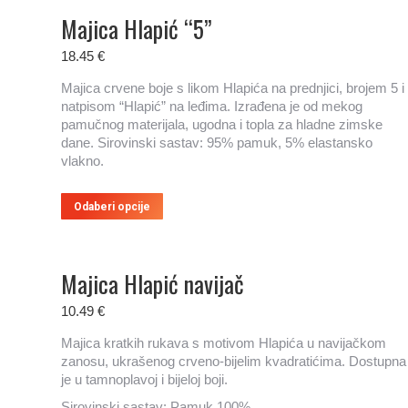
Opcije
Majica Hlapić “5”
se
mogu
18.45
€
odabrati
na
Majica crvene boje s likom Hlapića na prednjici, brojem 5 i
stranici
natpisom “Hlapić” na leđima. Izrađena je od mekog
proizvoda
pamučnog materijala, ugodna i topla za hladne zimske
dane. Sirovinski sastav: 95% pamuk, 5% elastansko
vlakno.
Ovaj
Odaberi opcije
proizvod
ima
više
Majica Hlapić navijač
varijanti.
Opcije
se
10.49
€
mogu
Majica kratkih rukava s motivom Hlapića u navijačkom
odabrati
zanosu, ukrašenog crveno-bijelim kvadratićima. Dostupna
na
je u tamnoplavoj i bijeloj boji.
stranici
proizvoda
Sirovinski sastav: Pamuk 100%