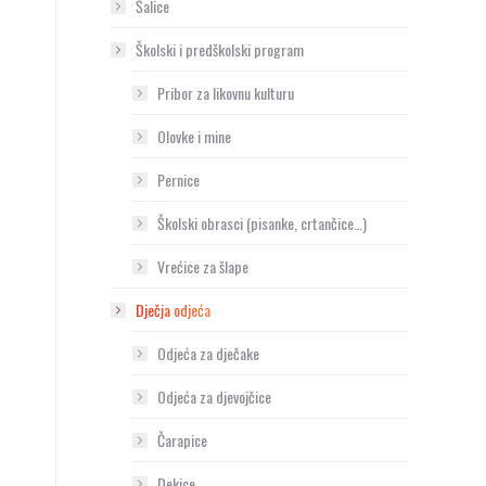
Šalice
Školski i predškolski program
Pribor za likovnu kulturu
Olovke i mine
Pernice
Školski obrasci (pisanke, crtančice…)
Vrećice za šlape
Dječja odjeća
Odjeća za dječake
Odjeća za djevojčice
Čarapice
Dekice