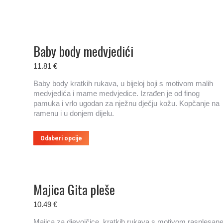
ima
više
varijanti.
Opcije
Baby body medvjedići
se
mogu
11.81
€
odabrati
na
Baby body kratkih rukava, u bijeloj boji s motivom malih
stranici
medvjedića i mame medvjedice. Izrađen je od finog
proizvoda
pamuka i vrlo ugodan za nježnu dječju kožu. Kopčanje na
ramenu i u donjem dijelu.
Ovaj
Odaberi opcije
proizvod
ima
više
varijanti.
Majica Gita pleše
Opcije
se
10.49
€
mogu
odabrati
Majica za djevojčice, kratkih rukava s motivom rasplesan