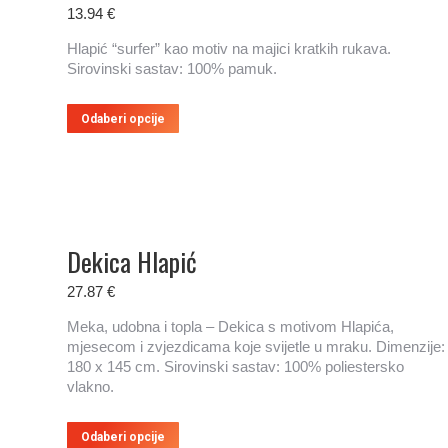
mogu
13.94
€
odabrati
na
Hlapić “surfer” kao motiv na majici kratkih rukava.
stranici
Sirovinski sastav: 100% pamuk.
proizvoda
Ovaj
Odaberi opcije
proizvod
ima
više
varijanti.
Opcije
se
Dekica Hlapić
mogu
odabrati
27.87
€
na
stranici
Meka, udobna i topla – Dekica s motivom Hlapića,
proizvoda
mjesecom i zvjezdicama koje svijetle u mraku. Dimenzije:
180 x 145 cm. Sirovinski sastav: 100% poliestersko
vlakno.
Ovaj
Odaberi opcije