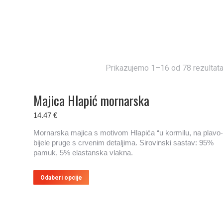
Prikazujemo 1–16 od 78 rezultat
Majica Hlapić mornarska
14.47
€
Mornarska majica s motivom Hlapića “u kormilu, na plavo-
bijele pruge s crvenim detaljima. Sirovinski sastav: 95%
pamuk, 5% elastanska vlakna.
Ovaj
Odaberi opcije
proizvod
ima
više
varijanti.