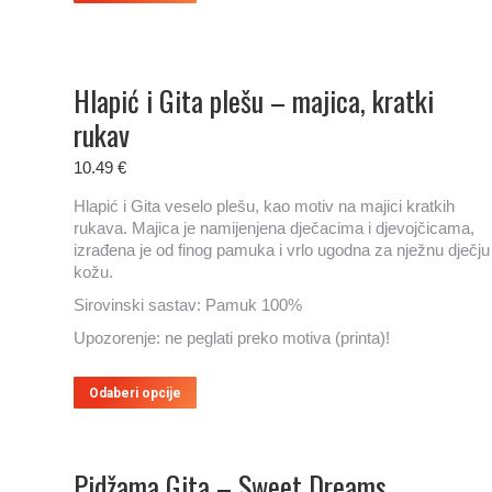
proizvod
ima
više
varijanti.
Hlapić i Gita plešu – majica, kratki
Opcije
se
rukav
mogu
odabrati
10.49
€
na
stranici
Hlapić i Gita veselo plešu, kao motiv na majici kratkih
proizvoda
rukava. Majica je namijenjena dječacima i djevojčicama,
izrađena je od finog pamuka i vrlo ugodna za nježnu dječju
kožu.
Sirovinski sastav: Pamuk 100%
Upozorenje: ne peglati preko motiva (printa)!
Ovaj
Odaberi opcije
proizvod
ima
više
Pidžama Gita – Sweet Dreams
varijanti.