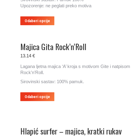
Upozorenje: ne peglati preko motiva
Ovaj
Odaberi opcije
proizvod
ima
više
Majica Gita Rock’n’Roll
varijanti.
Opcije
se
13.14
€
mogu
Lagana ljetna majica ‘A’ kroja s motivom Gite i natpisom
odabrati
Rock’n’Roll.
na
stranici
Sirovinski sastav: 100% pamuk.
proizvoda
Ovaj
Odaberi opcije
proizvod
ima
više
varijanti.
Opcije
Hlapić surfer – majica, kratki rukav
se