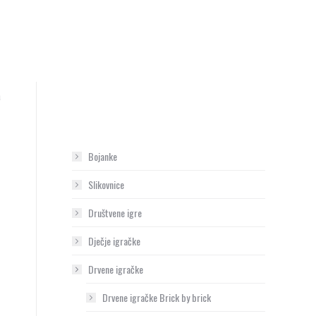
Poredano
a
po
najnovijem
Bojanke
Slikovnice
Društvene igre
Dječje igračke
Drvene igračke
Drvene igračke Brick by brick