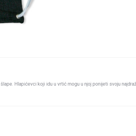
on
on
on
X
Facebook
Pint
lape. Hlapićevci koji idu u vrtić mogu u njoj ponijeti svoju najdr