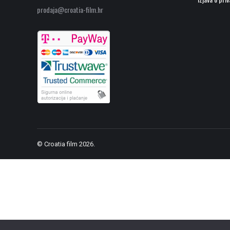
prodaja@croatia-film.hr
© Croatia film 2026.