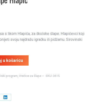
sa s likom Hlapića, za školske šlape. Hlapićevci koji
onijeti svoju najdražu igračku ili pidžamu. Sirovinski
j u košaricu
olski program
,
Vrećice za šlape
SKU:
3615
e
Share