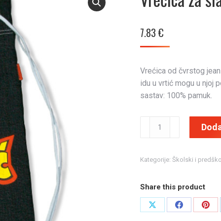
7.83
€
Vrećica od čvrstog jean
idu u vrtić mogu u njoj p
sastav: 100% pamuk.
Vrećica
Doda
za
šlape
Hlapić
Kategorije:
Školski i predšk
količina
Share this product
Share
Share
Shar