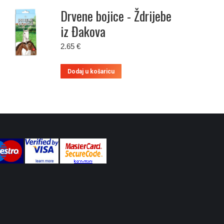
Drvene bojice - Ždrijebe
iz Đakova
2.65
€
Dodaj u košaricu