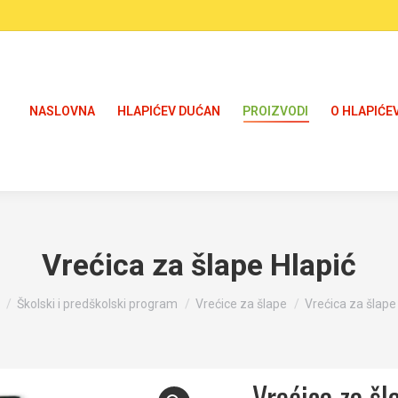
NASLOVNA
HLAPIĆEV DUĆAN
PROIZVODI
O HLAPIĆE
Vrećica za šlape Hlapić
re here:
Školski i predškolski program
Vrećice za šlape
Vrećica za šlape
Vrećica za šl