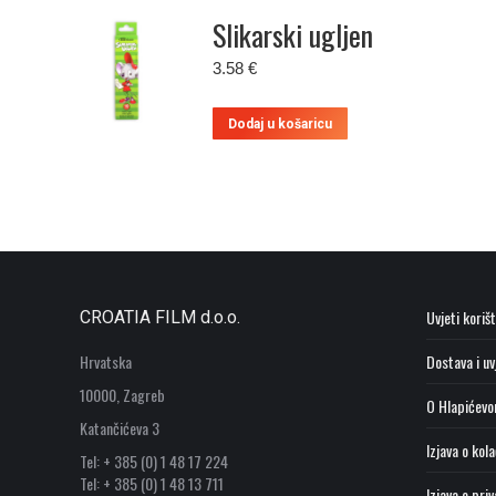
Slikarski ugljen
3.58
€
Dodaj u košaricu
Uvjeti koriš
CROATIA FILM d.o.o.
Hrvatska
Dostava i uv
10000, Zagreb
O Hlapićevo
Katančićeva 3
Izjava o kol
Tel: + 385 (0) 1 48 17 224
Tel: + 385 (0) 1 48 13 711
Izjava o pri