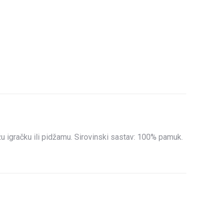
on
erest
LinkedIn
ažu igračku ili pidžamu. Sirovinski sastav: 100% pamuk.