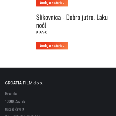
Dodaj u košaricu
Slikovnica - Dobro jutro! Laku
noć!
5.50
€
Dodaj u košaricu
CROATIA FILM d.o.o.
Hrvatska
10000, Zagreb
Katančićeva 3