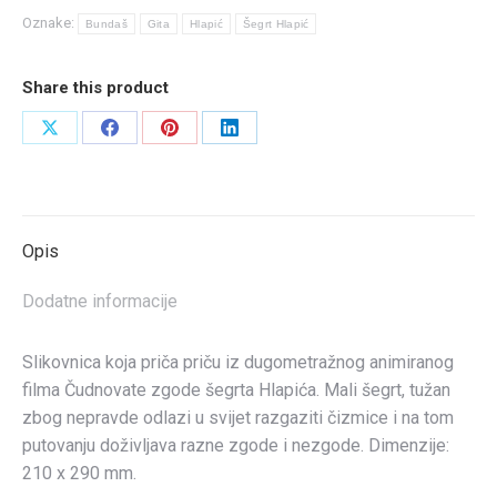
-
Oznake:
Bundaš
Gita
Hlapić
Šegrt Hlapić
Slikovnica
količina
Share this product
Share
Share
Share
Share
on
on
on
on
X
Facebook
Pinterest
LinkedIn
Opis
Dodatne informacije
Slikovnica koja priča priču iz dugometražnog animiranog
filma Čudnovate zgode šegrta Hlapića. Mali šegrt, tužan
zbog nepravde odlazi u svijet razgaziti čizmice i na tom
putovanju doživljava razne zgode i nezgode. Dimenzije:
210 x 290 mm.