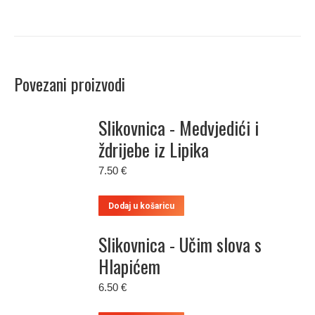
Povezani proizvodi
Slikovnica - Medvjedići i
ždrijebe iz Lipika
7.50
€
Dodaj u košaricu
Slikovnica - Učim slova s
Hlapićem
6.50
€