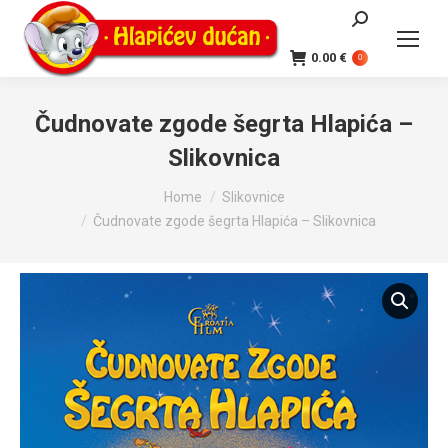
Search:
0.00
€
0
Čudnovate zgode šegrta Hlapića –
Slikovnica
You are here:
Home
Slikovnice
Čudnovate zgode šegrta Hlapića – Slikovnica