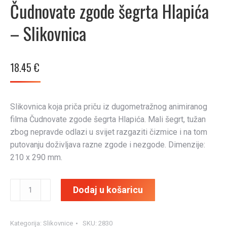
Čudnovate zgode šegrta Hlapića
– Slikovnica
18.45
€
Slikovnica koja priča priču iz dugometražnog animiranog
filma Čudnovate zgode šegrta Hlapića. Mali šegrt, tužan
zbog nepravde odlazi u svijet razgaziti čizmice i na tom
putovanju doživljava razne zgode i nezgode. Dimenzije:
210 x 290 mm.
Čudnovate
Dodaj u košaricu
zgode
šegrta
Hlapića
Kategorija:
Slikovnice
SKU:
2830