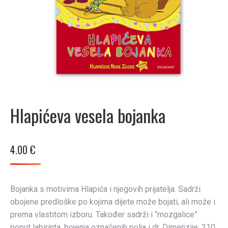
Hlapićeva vesela bojanka
4.00
€
Bojanka s motivima Hlapića i njegovih prijatelja. Sadrži
obojene predloške po kojima dijete može bojati, ali može i
prema vlastitom izboru. Također sadrži i “mozgalice”
poput labirinta, bojenja označenih polja i dr. Dimenzije: 210