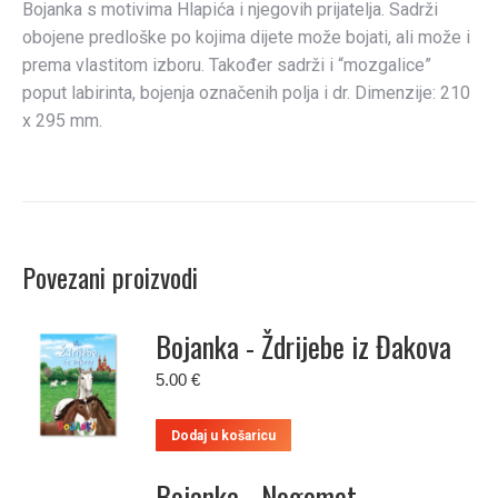
Bojanka s motivima Hlapića i njegovih prijatelja. Sadrži
obojene predloške po kojima dijete može bojati, ali može i
prema vlastitom izboru. Također sadrži i “mozgalice”
poput labirinta, bojenja označenih polja i dr. Dimenzije: 210
x 295 mm.
Povezani proizvodi
Bojanka - Ždrijebe iz Đakova
5.00
€
Dodaj u košaricu
Bojanka - Nogomet