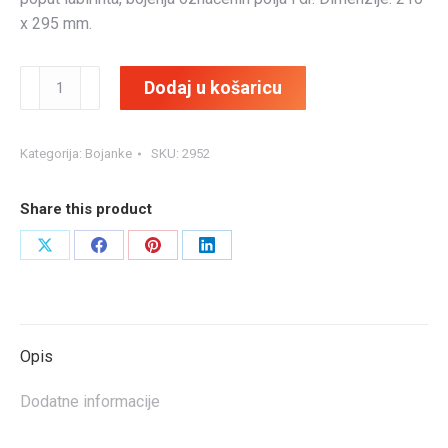
x 295 mm.
Hlapićeva
Dodaj u košaricu
vesela
bojanka
količina
Kategorija:
Bojanke
SKU:
2952
Share this product
Share
Share
Share
Share
on
on
on
on
X
Facebook
Pinterest
LinkedIn
Opis
Dodatne informacije