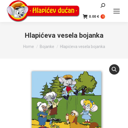
Search:
0.00
€
0
Hlapićeva vesela bojanka
You are here:
Home
Bojanke
Hlapićeva vesela bojanka