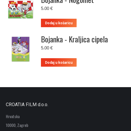
5.00
€
Dodaj u košaricu
Bojanka - Kraljica cipela
5.00
€
Dodaj u košaricu
CROATIA FILM d.o.o.
Hrvatska
10000, Zagreb