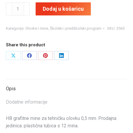
Grafitne
Dodaj u košaricu
mine
količina
Kategorije:
Olovke i mine
,
Školski i predškolski program
SKU:
3563
Share this product
Share
Share
Share
Share
on
on
on
on
X
Facebook
Pinterest
LinkedIn
Opis
Dodatne informacije
HB grafitne mine za tehničku olovku 0,5 mm. Prodajna
jedinica: plastična tubica s 12 mina.