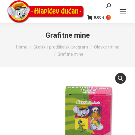
Search:
0.00
€
0
Grafitne mine
You are here:
Home
Školski i predškolski program
Olovke i mine
Grafitne mine