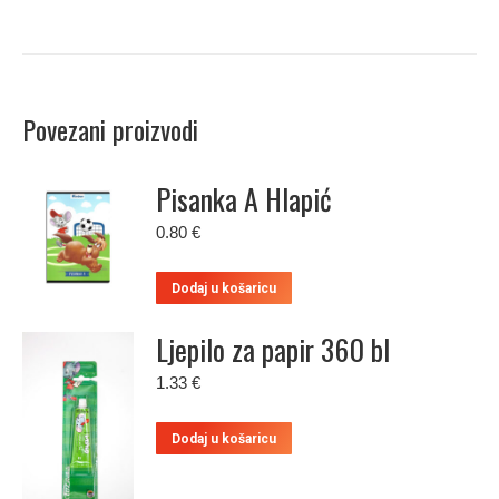
Povezani proizvodi
Pisanka A Hlapić
0.80
€
Dodaj u košaricu
Ljepilo za papir 360 bl
1.33
€
Dodaj u košaricu