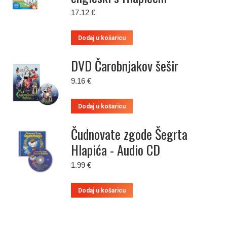
17.12
€
Dodaj u košaricu
DVD Čarobnjakov šešir
9.16
€
Dodaj u košaricu
Čudnovate zgode Šegrta
Hlapića - Audio CD
1.99
€
Dodaj u košaricu