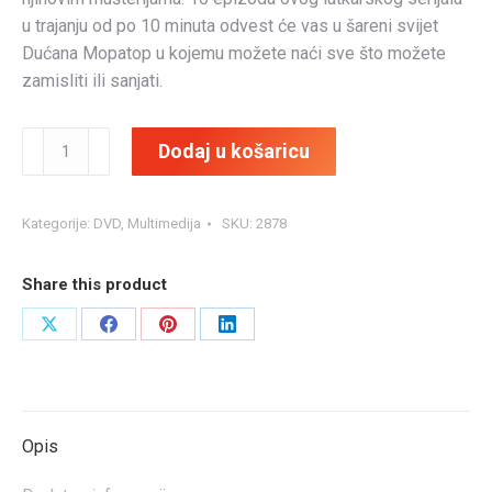
u trajanju od po 10 minuta odvest će vas u šareni svijet
Dućana Mopatop u kojemu možete naći sve što možete
zamisliti ili sanjati.
DVD
Dodaj u košaricu
Dućan
Mopatop
2
Kategorije:
DVD
,
Multimedija
SKU:
2878
količina
Share this product
Share
Share
Share
Share
on
on
on
on
X
Facebook
Pinterest
LinkedIn
Opis