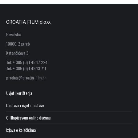
CROATIA FILM d.o.o.
Hrvatska
10000, Zagreb
Katančićeva 3
Tel: + 385 (0) 1 48 17 224
Tel: + 385 (0) 1 48 13 711
prodaja@croatia-film.hr
Uvjeti korištenja
Dostava i uvjeti dostave
O Hlapićevom online dućanu
Izjava o kolačićima