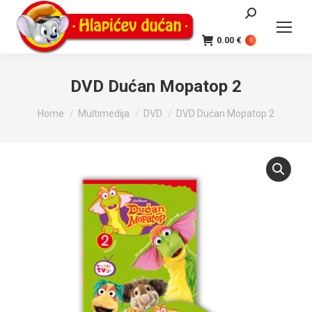
Search:
0.00
€
0
DVD Dućan Mopatop 2
You are here:
Home
Multimedija
DVD
DVD Dućan Mopatop 2