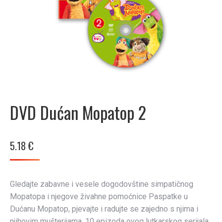
DVD Dućan Mopatop 2
5.18
€
Gledajte zabavne i vesele dogodovštine simpatičnog
Mopatopa i njegove živahne pomoćnice Paspatke u
Dućanu Mopatop, pjevajte i radujte se zajedno s njima i
njihovim mušterijama. 10 epizoda ovog lutkarskog serijala