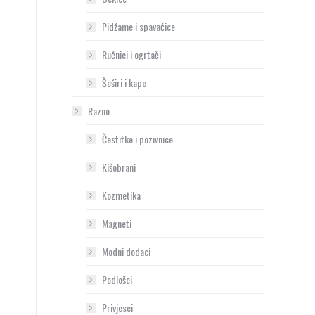
Pidžame i spavaćice
Ručnici i ogrtači
Šeširi i kape
Razno
Čestitke i pozivnice
Kišobrani
Kozmetika
Magneti
Modni dodaci
Podlošci
Privjesci