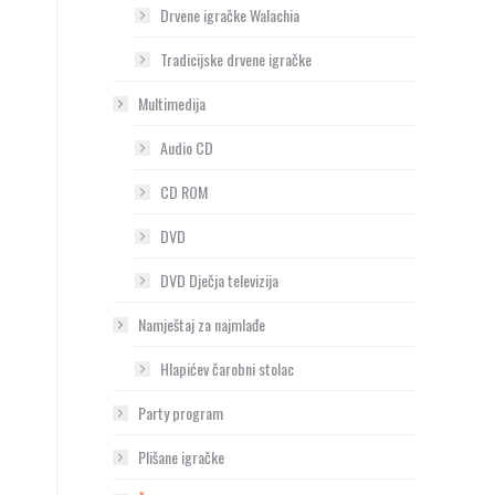
Drvene igračke Walachia
Tradicijske drvene igračke
Multimedija
Audio CD
CD ROM
DVD
DVD Dječja televizija
Namještaj za najmlađe
Hlapićev čarobni stolac
Party program
Plišane igračke