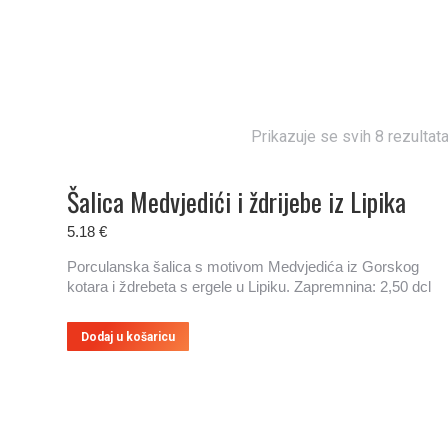
Prikazuje se svih 8 rezultat
Šalica Medvjedići i ždrijebe iz Lipika
5.18
€
Porculanska šalica s motivom Medvjedića iz Gorskog
kotara i ždrebeta s ergele u Lipiku. Zapremnina: 2,50 dcl
Dodaj u košaricu