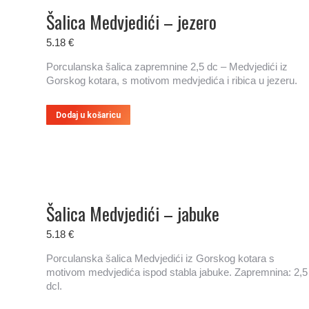
Šalica Medvjedići – jezero
5.18
€
Porculanska šalica zapremnine 2,5 dc – Medvjedići iz
Gorskog kotara, s motivom medvjedića i ribica u jezeru.
Dodaj u košaricu
Šalica Medvjedići – jabuke
5.18
€
Porculanska šalica Medvjedići iz Gorskog kotara s
motivom medvjedića ispod stabla jabuke. Zapremnina: 2,5
dcl.