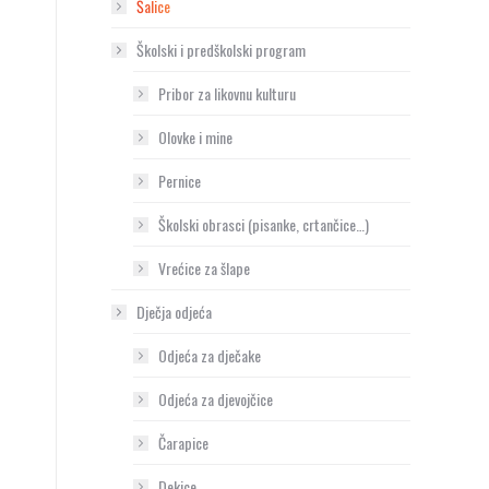
Šalice
Školski i predškolski program
Pribor za likovnu kulturu
Olovke i mine
Pernice
Školski obrasci (pisanke, crtančice…)
Vrećice za šlape
Dječja odjeća
Odjeća za dječake
Odjeća za djevojčice
Čarapice
Dekice