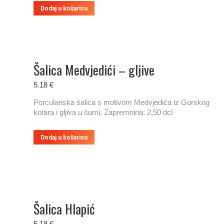
Dodaj u košaricu
Šalica Medvjedići – gljive
5.18
€
Porculanska šalica s motivom Medvjedića iz Gorskog
kotara i gljiva u šumi. Zapremnina: 2,50 dcl
Dodaj u košaricu
Šalica Hlapić
5.18
€