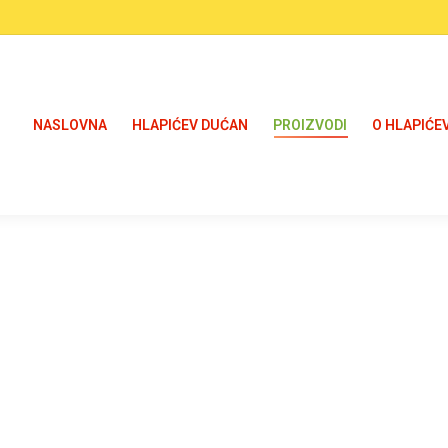
NASLOVNA
HLAPIĆEV DUĆAN
PROIZVODI
O HLAPIĆE