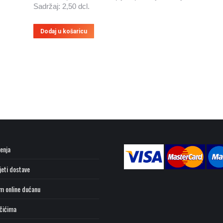
Sadržaj: 2,50 dcl.
Dodaj u košaricu
tenja
jeti dostave
m online dućanu
ačićima