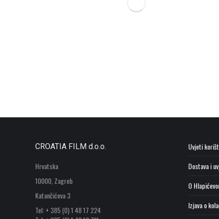
Uvjeti koriš
CROATIA FILM d.o.o.
Hrvatska
Dostava i uv
10000, Zagreb
O Hlapićevo
Katančićeva 3
Izjava o kol
Tel: + 385 (0) 1 48 17 224