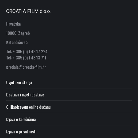
CROATIA FILM d.o.o.
Hrvatska
10000, Zagreb
Katančićeva 3
Tel: + 385 (0) 1 48 17 224
Tel: + 385 (0) 1 48 13 711
prodaja@croatia-film.hr
Uvjeti korištenja
Dostava i uvjeti dostave
O Hlapićevom online dućanu
Izjava o kolačićima
Izjava o privatnosti