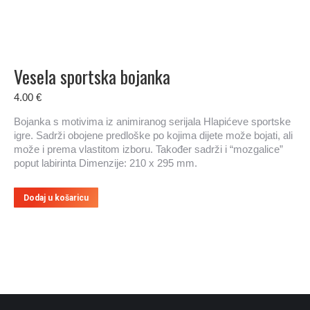
Vesela sportska bojanka
4.00
€
Bojanka s motivima iz animiranog serijala Hlapićeve sportske
igre. Sadrži obojene predloške po kojima dijete može bojati, ali
može i prema vlastitom izboru. Također sadrži i “mozgalice”
poput labirinta Dimenzije: 210 x 295 mm.
Dodaj u košaricu