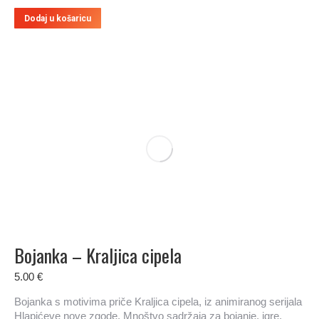
Dodaj u košaricu
Bojanka – Kraljica cipela
5.00
€
Bojanka s motivima priče Kraljica cipela, iz animiranog serijala
Hlapićeve nove zgode. Mnoštvo sadržaja za bojanje, igre,